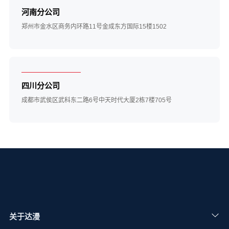
河南分公司
郑州市金水区商务内环路11号金成东方国际15楼1502
四川分公司
成都市武侯区武科东二路6号中天时代大厦2栋7楼705号
关于达漫